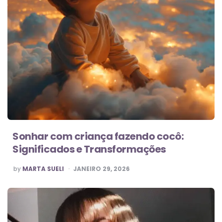
Sonhar com criança fazendo cocô:
Significados e Transformações
POSTED
by
MARTA SUELI
JANEIRO 29, 2026
BY