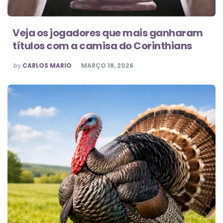
Veja os jogadores que mais ganharam
títulos com a camisa do Corinthians
POSTED
by
CARLOS MARIO
MARÇO 18, 2026
BY