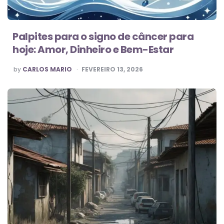
Palpites para o signo de câncer para
hoje: Amor, Dinheiro e Bem-Estar
POSTED
by
CARLOS MARIO
FEVEREIRO 13, 2026
BY