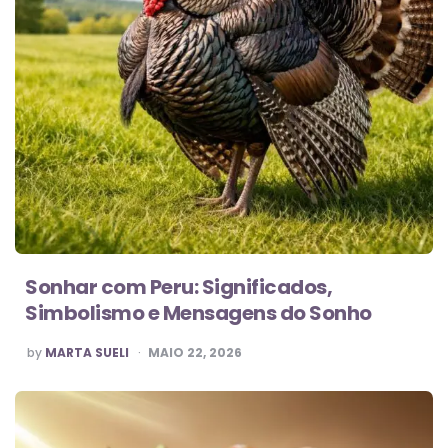
Sonhar com Peru: Significados,
Simbolismo e Mensagens do Sonho
POSTED
by
MARTA SUELI
MAIO 22, 2026
BY