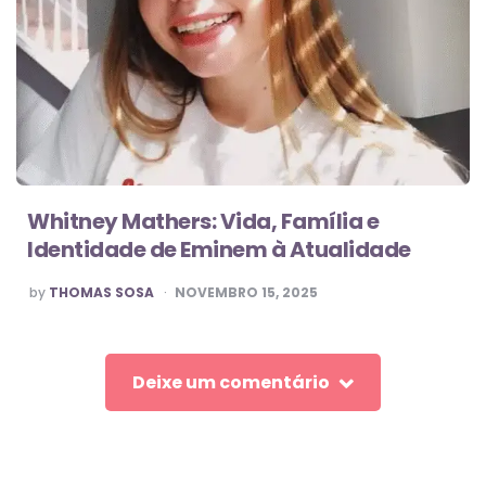
Whitney Mathers: Vida, Família e
Identidade de Eminem à Atualidade
POSTED
by
THOMAS SOSA
NOVEMBRO 15, 2025
BY
Deixe um comentário