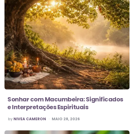
Sonhar com Macumbeira: Significados
e Interpretações Espirituais
POSTED
by
NIVEA CAMERON
MAIO 28, 2026
BY