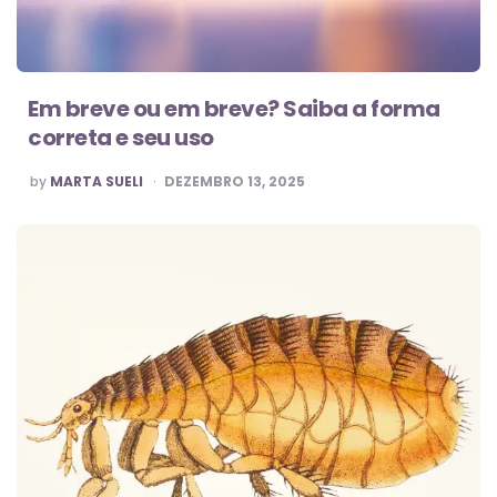
Em breve ou em breve? Saiba a forma
correta e seu uso
POSTED
by
MARTA SUELI
DEZEMBRO 13, 2025
BY