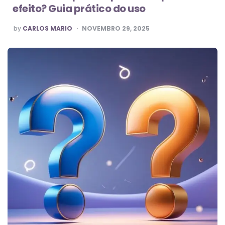
efeito? Guia prático do uso
POSTED
by
CARLOS MARIO
NOVEMBRO 29, 2025
BY