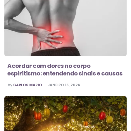
Acordar com dores no corpo
espiritismo: entendendo sinais e causas
POSTED
by
CARLOS MARIO
JANEIRO 15, 2026
BY