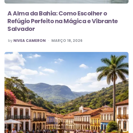
A Alma da Bahia: Como Escolher o
Refúgio Perfeito na Mágica e Vibrante
Salvador
POSTED
by
NIVEA CAMERON
MARÇO 18, 2026
BY