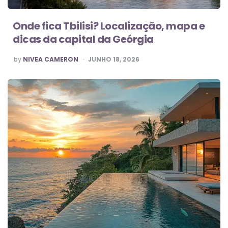
Onde fica Tbilisi? Localização, mapa e
dicas da capital da Geórgia
POSTED
by
NIVEA CAMERON
JUNHO 18, 2026
BY