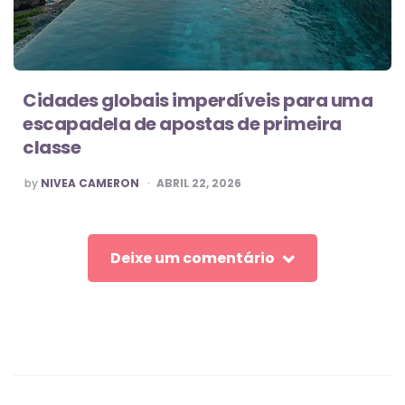
Cidades globais imperdíveis para uma
escapadela de apostas de primeira
classe
POSTED
by
NIVEA CAMERON
ABRIL 22, 2026
BY
Deixe um comentário