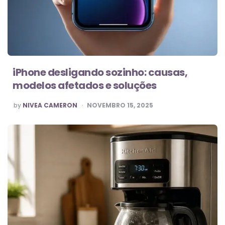
iPhone desligando sozinho: causas,
modelos afetados e soluções
POSTED
by
NIVEA CAMERON
NOVEMBRO 15, 2025
BY