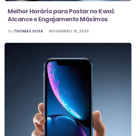
Melhor Horário para Postar no Kwai:
Alcance e Engajamento Máximos
POSTED
by
THOMAS SOSA
NOVEMBRO 15, 2025
BY