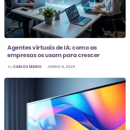
Agentes virtuais de IA: como as
empresas os usam para crescer
POSTED
by
CARLOS MARIO
JUNHO 9, 2026
BY