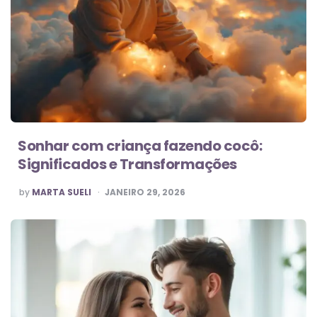
Sonhar com criança fazendo cocô:
Significados e Transformações
POSTED
by
MARTA SUELI
JANEIRO 29, 2026
BY