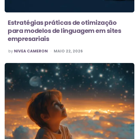
Estratégias práticas de otimização
para modelos de linguagem em sites
empresariais
POSTED
by
NIVEA CAMERON
MAIO 22, 2026
BY