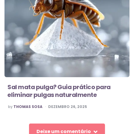
Sal mata pulga? Guia prático para
eliminar pulgas naturalmente
POSTED
by
THOMAS SOSA
DEZEMBRO 26, 2025
BY
Deixe um comentário