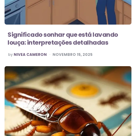
Significado sonhar que está lavando
louça: interpretações detalhadas
POSTED
by
NIVEA CAMERON
NOVEMBRO 15, 2025
BY