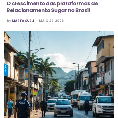
O crescimento das plataformas de
Relacionamento Sugar no Brasil
POSTED
by
MARTA SUELI
MAIO 22, 2026
BY