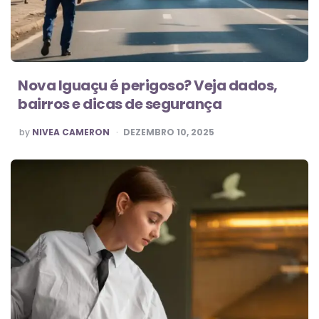
Nova Iguaçu é perigoso? Veja dados,
bairros e dicas de segurança
POSTED
by
NIVEA CAMERON
DEZEMBRO 10, 2025
BY