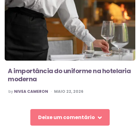
A importância do uniforme na hotelaria
moderna
POSTED
by
NIVEA CAMERON
MAIO 22, 2026
BY
Deixe um comentário