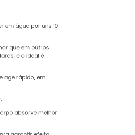
ver em água por uns 10
nor que em outros
ros, e o ideal é
le age rápido, em
.
corpo absorve melhor
a garantir efeito.