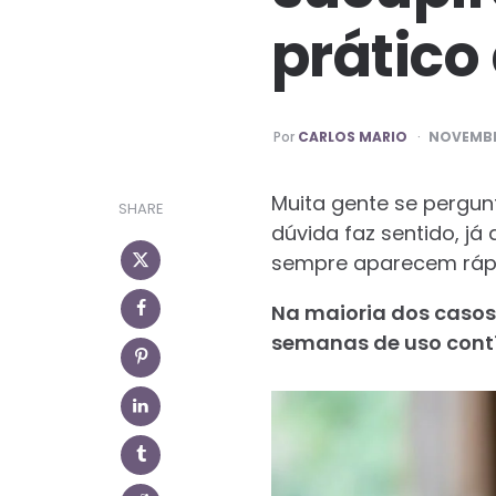
prático
PUBLICADO
Por
CARLOS MARIO
NOVEMBR
POR
Muita gente se pergun
SHARE
dúvida faz sentido, j
sempre aparecem ráp
Na maioria dos casos
semanas de uso cont