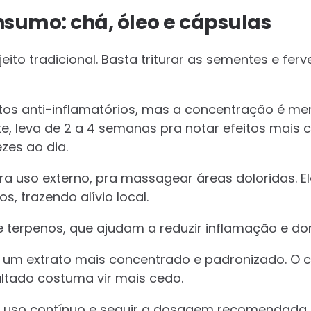
sumo: chá, óleo e cápsulas
jeito tradicional. Basta triturar as sementes e fer
os anti-inflamatórios, mas a concentração é me
 leva de 2 a 4 semanas pra notar efeitos mais cla
zes ao dia.
ra uso externo, pra massagear áreas doloridas. E
s, trazendo alívio local.
e terpenos, que ajudam a reduzir inflamação e dor
 um extrato mais concentrado e padronizado. O 
ultado costuma vir mais cedo.
 uso contínuo e seguir a dosagem recomendada pr