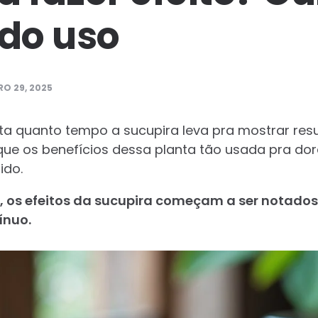
 do uso
O 29, 2025
ta quanto tempo a sucupira leva pra mostrar resu
á que os benefícios dessa planta tão usada pra d
ido.
, os efeitos da sucupira começam a ser notados
ínuo.