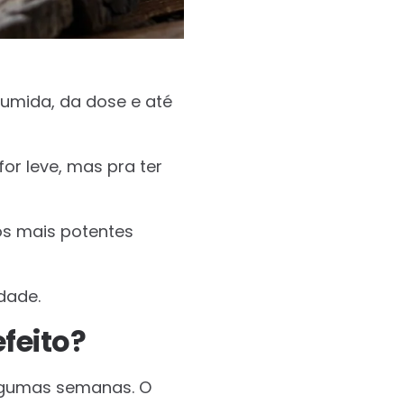
umida, da dose e até
or leve, mas pra ter
os mais potentes
dade.
feito?
algumas semanas. O