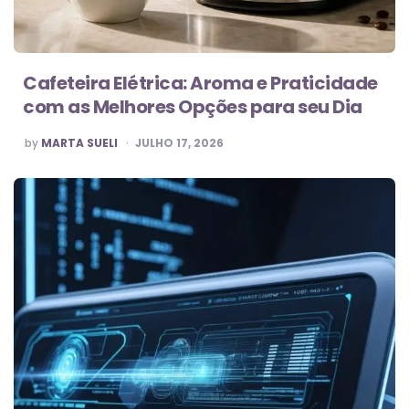
Cafeteira Elétrica: Aroma e Praticidade
com as Melhores Opções para seu Dia
POSTED
by
MARTA SUELI
JULHO 17, 2026
BY