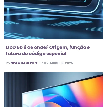
DDD 50 é de onde? Origem, função e
futuro do código especial
POSTED
by
NIVEA CAMERON
NOVEMBRO 15, 2025
BY