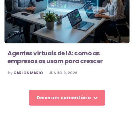
Agentes virtuais de IA: como as
empresas os usam para crescer
POSTED
by
CARLOS MARIO
JUNHO 9, 2026
BY
Deixe um comentário