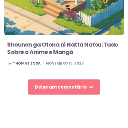
Shounen ga Otona ni Natta Natsu: Tudo
Sobre o Anime e Mangá
POSTED
by
THOMAS SOSA
NOVEMBRO 15, 2025
BY
Deixe um comentário