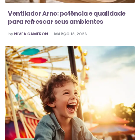
Ventilador Arno: potência e qualidade
para refrescar seus ambientes
POSTED
by
NIVEA CAMERON
MARÇO 18, 2026
BY