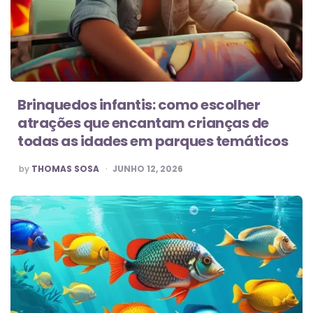
Brinquedos infantis: como escolher
atrações que encantam crianças de
todas as idades em parques temáticos
POSTED
by
THOMAS SOSA
JUNHO 12, 2026
BY