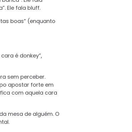
. Ele fala bluff.
artas boas” (enquanto
 cara é donkey”,
rra sem perceber.
ipo apostar forte em
fica com aquela cara
 da mesa de alguém. O
tal.