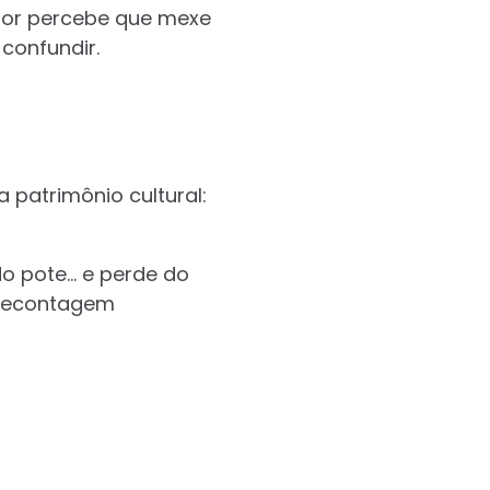
ador percebe que mexe
confundir.
 patrimônio cultural:
do pote… e perde do
a recontagem