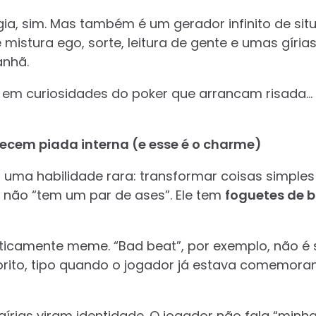
tégia, sim. Mas também é um gerador infinito de s
 mistura ego, sorte, leitura de gente e umas gíri
anhã.
o em curiosidades do poker que arrancam risada
recem piada interna (e esse é o charme)
uma habilidade rara: transformar coisas simples
 não “tem um par de ases”. Ele tem
foguetes de b
ticamente meme. “Bad beat”, por exemplo, não é s
rito, tipo quando o jogador já estava comemoran
írias viram identidade. O jogador não fala “minha 