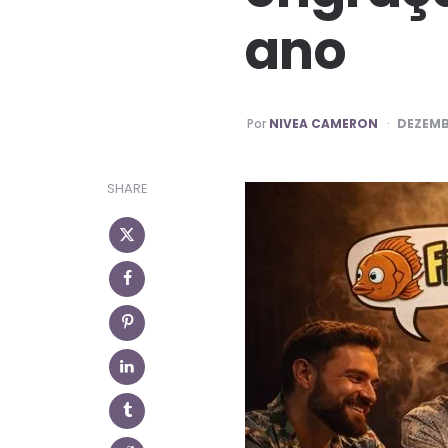
ano
PUBLICADO
Por
NIVEA CAMERON
DEZEMB
POR
SHARE