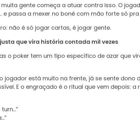
e muita gente começa a atuar contra isso. O jog
 e passa a mexer no boné com mão forte só pra 
ro: não é só jogar cartas, é jogar gente.
justa que vira história contada mil vezes
s o poker tem um tipo específico de azar que vira
 jogador está muito na frente, já se sente dono 
sível. E o engraçado é o ritual que vem depois: 
 turn…”
a…”