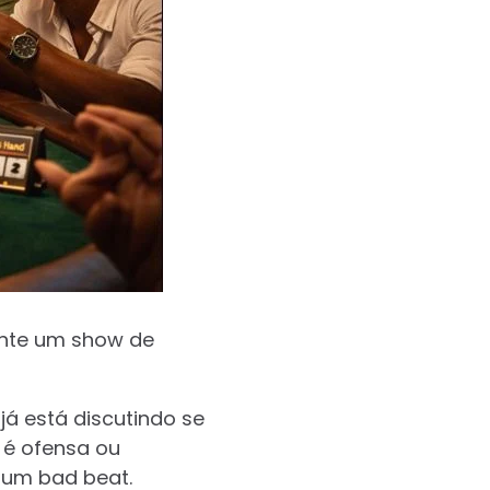
ente um show de
já está discutindo se
 é ofensa ou
 um bad beat.