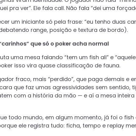
ei pra ver”. Ele fala call. Não fala “dei uma forçada”
cer um iniciante só pela frase: “eu tenho duas c
debatendo range, posição e textura de bordo).
 “carinhos” que só o poker acha normal
uta uma mesa falando “tem um fish ali” e “aquele
oker isso vira quase classificação de fauna.
ador fraco, mais “perdido”, que paga demais e e
cara que faz umas agressividades sem sentido, t
em com a história da mão — e aí a mesa inteira 
ue todo mundo, em algum momento, já foi o fish
rque ele registra tudo: ficha, tempo e replay men